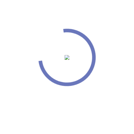
Mounir Metallic 
Shampo
300ml 
Bëni gri të shkëlqejë